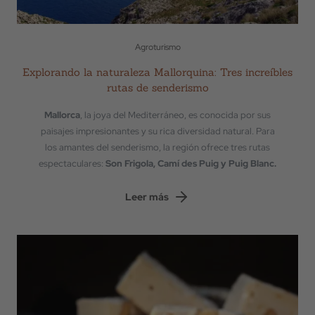
Agroturismo
Explorando la naturaleza Mallorquina: Tres increíbles
rutas de senderismo
Mallorca
, la joya del Mediterráneo, es conocida por sus
paisajes impresionantes y su rica diversidad natural. Para
los amantes del senderismo, la región ofrece tres rutas
espectaculares:
Son Frigola, Camí des Puig y Puig Blanc.
Leer más