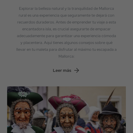
Explorar la belleza natural y la tranquilidad de Mallorca
rural es una experiencia que seguramente te dejará con
recuerdos duraderos. Antes de emprender tu viaje a esta
encantadora isla, es crucial asegurarte de empacar
adecuadamente para garantizar una experiencia cómoda
y placentera. Aquí tienes algunos consejos sobre qué
llevar en tu maleta para disfrutar al máximo tu escapada a
Mallorca:
Leer más
Volver
Llegada