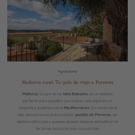
Agroturismo
Mallorca rural: Tu guía de viaje a Porreres
Mallorca
, la joya de las
Islas Baleares
, es un destino
perfecto para aquellos que buscan una experiencia
relajante y auténtica en el
Mediterráneo
. En medio de la
isla, encontramos el encantador
pueblo de Porreres
, un
destino idílico para quienes desean alejarse del bullicio de
las zonas turísticas más concurridas.