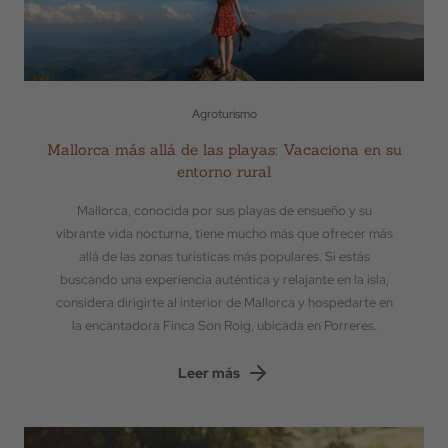
Agroturismo
Mallorca más allá de las playas: Vacaciona en su
entorno rural
Mallorca, conocida por sus playas de ensueño y su
vibrante vida nocturna, tiene mucho más que ofrecer más
allá de las zonas turísticas más populares. Si estás
buscando una experiencia auténtica y relajante en la isla,
considera dirigirte al interior de Mallorca y hospedarte en
la encantadora Finca Son Roig, ubicada en Porreres.
Leer más