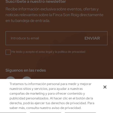
Suscribete a nuestro newsletter
Recibe información exclusiva sobre eventos, ofertas y
noticias relevantes sobre la Finca Son Roig directamente
en tu bandeja de entrada.
ENVIAR
He leido y acepto el
aviso legal
y la
política de privacidad
Síguenos en las redes
Tratamos tu información personal para medir y mejorar
nuestros sitios y servicios, para ayudar a nuestras
campañas de marketing y para ofrecer contenido y
publicidad personalizados. Al hacer clic en el botón de la
Valentin Hoteles
by eMascaró
derecha, podrás ejercer tus derechos de privacidad. Para
Política de Privacidad
saber más, consulta nuestro aviso de privacidad.