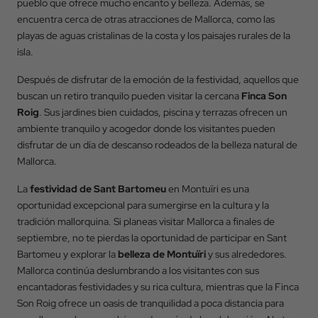
pueblo que ofrece mucho encanto y belleza. Además, se
Código Promocional
encuentra cerca de otras atracciones de Mallorca, como las
playas de aguas cristalinas de la costa y los paisajes rurales de la
isla.
Después de disfrutar de la emoción de la festividad, aquellos que
RESERVAR
buscan un retiro tranquilo pueden visitar la cercana
Finca Son
Roig
. Sus jardines bien cuidados, piscina y terrazas ofrecen un
ambiente tranquilo y acogedor donde los visitantes pueden
disfrutar de un día de descanso rodeados de la belleza natural de
Mallorca.
La
festividad de Sant Bartomeu
en Montuïri es una
oportunidad excepcional para sumergirse en la cultura y la
tradición mallorquina. Si planeas visitar Mallorca a finales de
septiembre, no te pierdas la oportunidad de participar en Sant
Bartomeu y explorar la
belleza de Montuïri
y sus alrededores.
Mallorca continúa deslumbrando a los visitantes con sus
encantadoras festividades y su rica cultura, mientras que la Finca
Son Roig ofrece un oasis de tranquilidad a poca distancia para