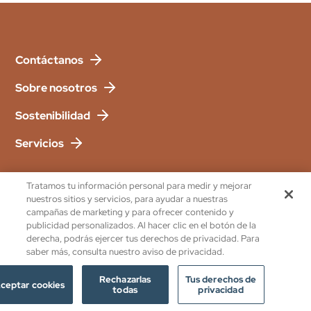
Contáctanos
Sobre nosotros
Sostenibilidad
Servicios
Suscribete a nuestro newsletter
Tratamos tu información personal para medir y mejorar
Recibe información exclusiva sobre eventos, ofertas y
nuestros sitios y servicios, para ayudar a nuestras
campañas de marketing y para ofrecer contenido y
noticias relevantes sobre la Finca Son Roig directamente
publicidad personalizados. Al hacer clic en el botón de la
en tu bandeja de entrada.
derecha, podrás ejercer tus derechos de privacidad. Para
saber más, consulta nuestro aviso de privacidad.
ENVIAR
Rechazarlas
Tus derechos de
ceptar cookies
todas
privacidad