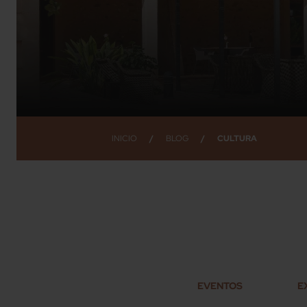
INICIO
/
BLOG
/
CULTURA
EVENTOS
E