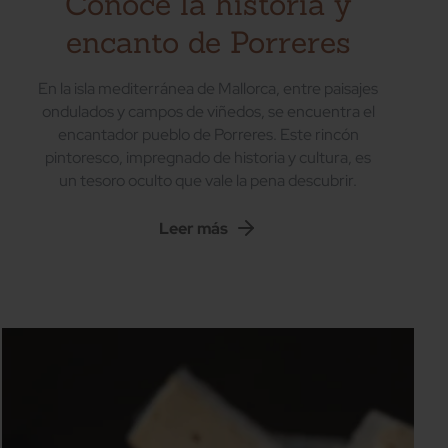
Conoce la historia y
encanto de Porreres
En la isla mediterránea de Mallorca, entre paisajes
ondulados y campos de viñedos, se encuentra el
encantador pueblo de Porreres. Este rincón
pintoresco, impregnado de historia y cultura, es
un tesoro oculto que vale la pena descubrir.
Leer más