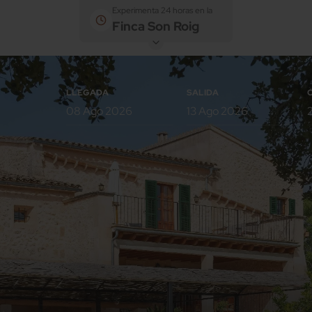
Experimenta 24 horas en la
Finca Son Roig
LLEGADA
SALIDA
Habitaciones
Adultos
Niños
Habitación 1
Añadir habitación