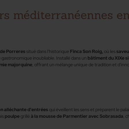
urs méditerranéennes e
Retour
 de Porreres
situé dans l'historique
Finca Son Roig,
où les
saveu
gastronomique inoubliable. Installé dans un
bâtiment du XIXe si
mie majorquine
, offrant un mélange unique de tradition et d'inn
on alléchante d'entrées
qui éveillent les sens et préparent le pala
uis
poulpe
grillé
à la mousse de Parmentier avec Sobrasada
, 