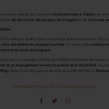
un service spécial qui comprend
trois journées à thème
par sem
ccasion
de découvrir les saveurs de la région
et de
vivre une e
ilité :
rir la meilleure qualité dans chaque plat que nous servons. Nous u
r et la durabilité de chaque bouchée
. En outre, nous
collaboro
 notre empreinte écologique
.
rquer pour un voyage culinaire qui célèbre la richesse des saveur
el et un engagement envers la qualité et la durabilité
, nous 
 Roig
. Nous nous réjouissons de vous accueillir bientôt au
Restau
PARTAGER SUR LES RÉSEAUX SOCIAUX