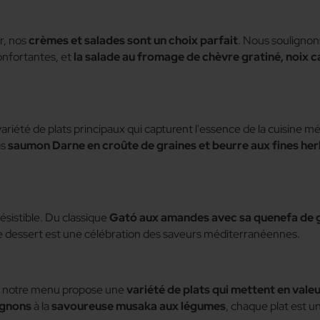
r, nos
crèmes et salades sont un choix parfait
. Nous soulignon
onfortantes, et
la salade au fromage de chèvre gratiné, noix c
ariété de plats principaux qui capturent l'essence de la cuisine
is
saumon Darne en croûte de graines et beurre aux fines he
résistible. Du classique
Gató aux amandes avec sa quenefa de 
e dessert est une célébration des saveurs méditerranéennes.
notre menu propose une
variété de plats qui mettent en valeu
ignons
à la
savoureuse musaka aux légumes
, chaque plat est u