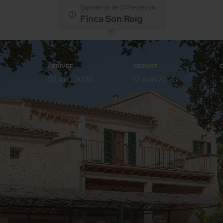
Expérience de 24 heures en
Finca Son Roig
ARRIVÉE
DÉPART
Chambres
Adultes
Enfants
Chambres 1
Ajouter une chambre