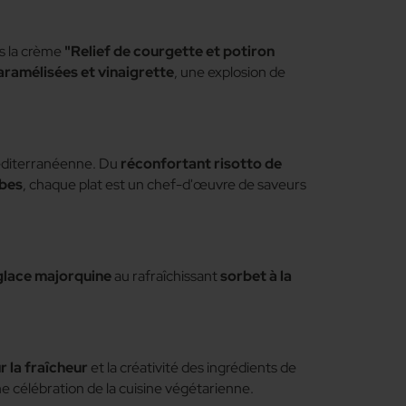
s la crème
"Relief de courgette et potiron
aramélisées et vinaigrette
, une explosion de
 méditerranéenne. Du
réconfortant risotto de
rbes
, chaque plat est un chef-d'œuvre de saveurs
glace majorquine
au rafraîchissant
sorbet à la
r la fraîcheur
et la créativité des ingrédients de
ne célébration de la cuisine végétarienne.