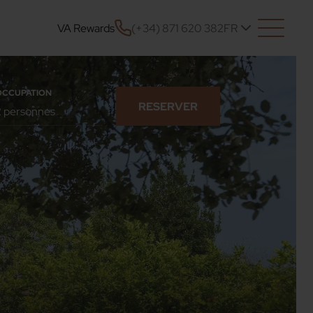
VA Rewards
(+34) 871 620 382
FR
OCCUPATION
RESERVER
CONFIRMER