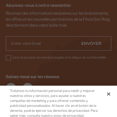
Abonnez-vous à notre newsletter
Recevez des informations exclusives sur les événements,
les offres et les nouvelles pertinentes de la Finca Son Roig
directement dans votre boîte mail.
ENVOYER
J'ai lu et j'accepte les
mentions légales
et la
olitique de confidentialité
Suivez-nous sur les réseaux
Tratamos tu información personal para medir y mejorar
nuestros sitios y servicios, para ayudar a nuestras
campañas de marketing y para ofrecer contenido y
publicidad personalizados. Al hacer clic en el botón de la
Valentin Hotels
by eMascaró
derecha, podrás ejercer tus derechos de privacidad. Para
Politique de confidentialité
saber más, consulta nuestro aviso de privacidad.