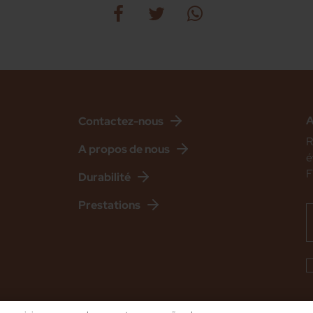
A
Contactez-nous
R
A propos de nous
é
F
Durabilité
Prestations