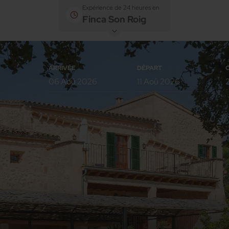
Expérience de 24 heures en
Finca Son Roig
ARRIVÉE
DÉPART
Chambres
Adultes
Enfants
Chambres 1
Ajouter une chambre