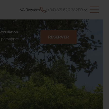
VA Rewards
(+34) 871 620 382
FR
OCCUPATION
RESERVER
CONFIRMER