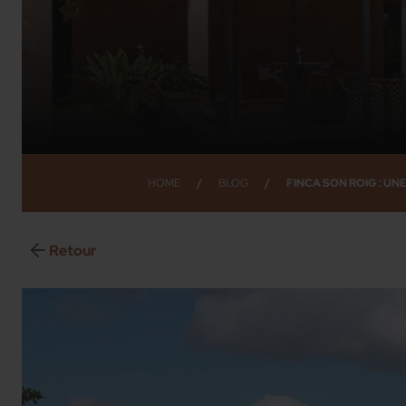
HOME
/
BLOG
/
FINCA SON ROIG : U
Retour