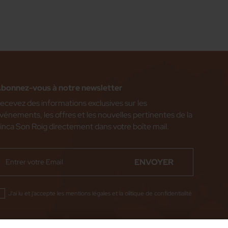
bonnez-vous à notre newsletter
ecevez des informations exclusives sur les
vénements, les offres et les nouvelles pertinentes de la
inca Son Roig directement dans votre boîte mail.
ENVOYER
J'ai lu et j'accepte les
mentions légales
et la
olitique de confidentialité