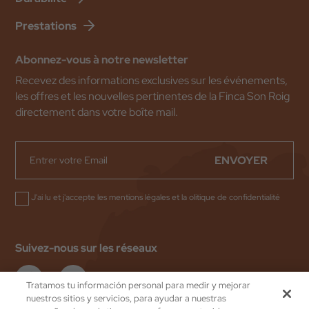
Prestations
Abonnez-vous à notre newsletter
Recevez des informations exclusives sur les événements,
les offres et les nouvelles pertinentes de la Finca Son Roig
directement dans votre boîte mail.
ENVOYER
J'ai lu et j'accepte les
mentions légales
et la
olitique de confidentialité
Suivez-nous sur les réseaux
Tratamos tu información personal para medir y mejorar
nuestros sitios y servicios, para ayudar a nuestras