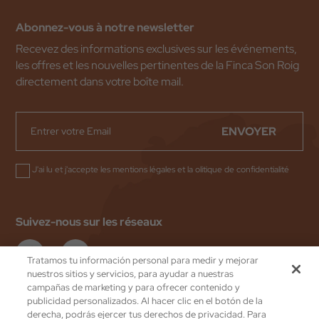
Abonnez-vous à notre newsletter
Recevez des informations exclusives sur les événements,
les offres et les nouvelles pertinentes de la Finca Son Roig
directement dans votre boîte mail.
ENVOYER
J'ai lu et j'accepte les
mentions légales
et la
olitique de confidentialité
Suivez-nous sur les réseaux
Tratamos tu información personal para medir y mejorar
nuestros sitios y servicios, para ayudar a nuestras
campañas de marketing y para ofrecer contenido y
publicidad personalizados. Al hacer clic en el botón de la
Valentin Hotels
by eMascaró
derecha, podrás ejercer tus derechos de privacidad. Para