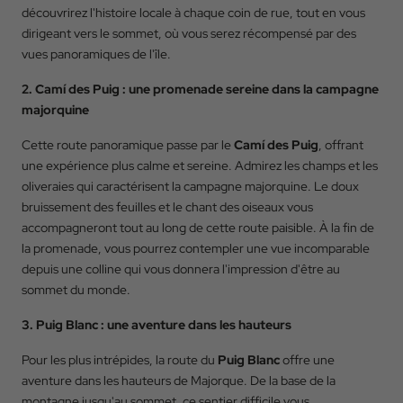
découvrirez l'histoire locale à chaque coin de rue, tout en vous
dirigeant vers le sommet, où vous serez récompensé par des
vues panoramiques de l'île.
2. Camí des Puig : une promenade sereine dans la campagne
majorquine
Cette route panoramique passe par le
Camí des Puig
, offrant
une expérience plus calme et sereine. Admirez les champs et les
Retour
oliveraies qui caractérisent la campagne majorquine. Le doux
bruissement des feuilles et le chant des oiseaux vous
Arrivée
accompagneront tout au long de cette route paisible. À la fin de
la promenade, vous pourrez contempler une vue incomparable
depuis une colline qui vous donnera l'impression d'être au
sommet du monde.
Départ
3. Puig Blanc : une aventure dans les hauteurs
Pour les plus intrépides, la route du
Puig Blanc
offre une
Occupation
aventure dans les hauteurs de Majorque. De la base de la
montagne jusqu'au sommet, ce sentier difficile vous