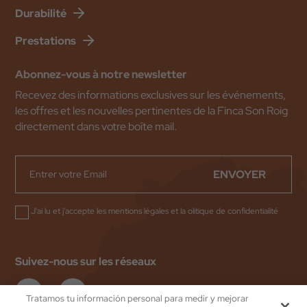
Durabilité
Prestations
Abonnez-vous à notre newsletter
Recevez des informations exclusives sur les événements,
les offres et les nouvelles pertinentes de la Finca Son Roig
directement dans votre boîte mail.
ENVOYER
J'ai lu et j'accepte les
mentions légales
et la
olitique de confidentialité
Suivez-nous sur les réseaux
Tratamos tu información personal para medir y mejorar