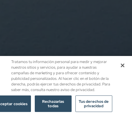
Tratamos tu información personal para medir y mejorar
nuestros sitios y servicios, para ayudar a nuestras
campañas de marketing y para ofrecer contenido y
publicidad personalizados. Al hacer clic en el botón de la
derecha, podrás ejercer tus derechos de privacidad. Para
saber más, consulta nuestro aviso de privacidad.
Rechazarlas
Tus derechos de
ceptar cookies
todas
privacidad
24 heures à la Finca Son Roig