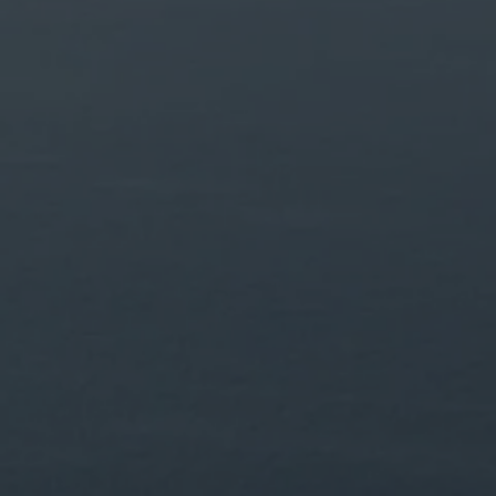
Occupation
Code Promo
RESERVER