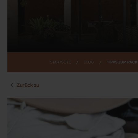
STARTSEITE
/
BLOG
/
TIPPS ZUM PACK
Zurück zu