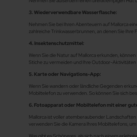
Nehmen Sie außerdem einen breitkrempigen Hut un
3. Wiederverwendbare Wasserflasche:
Nehmen Sie bei Ihren Abenteuern auf Mallorca eine
zahlreiche Trinkwasserbrunnen, an denen Sie Ihre F
4. Insektenschutzmittel:
Wenn Sie die Natur auf Mallorca erkunden, können
Stiche zu vermeiden und Ihre Outdoor-Aktivitäte
5. Karte oder Navigations-App:
Wenn Sie wandern oder ländliche Gegenden erkunden
Mobiltelefon zu verwenden. So können Sie sich bes
6. Fotoapparat oder Mobiltelefon mit einer gu
Mallorca ist voller atemberaubender Landschaften
verwenden Sie die Kamera Ihres Mobiltelefons, um
Was gibt es Schöneres, als sich nach einem erlebni