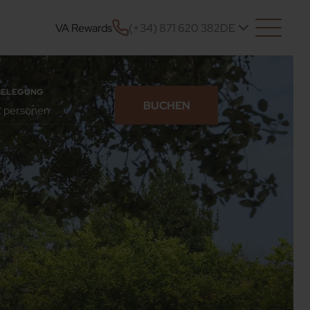
VA Rewards
(+34) 871 620 382
DE
BELEGUNG
BUCHEN
BESTÄTIGEN SIE