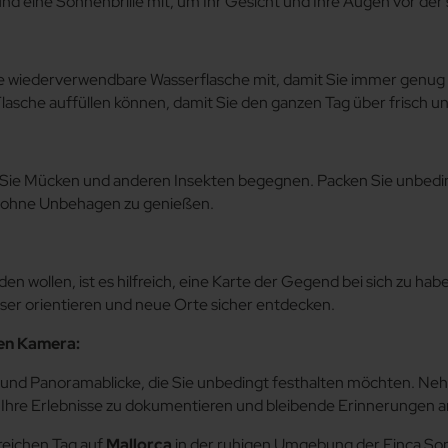
d eine Sonnenbrille mit, um Ihr Gesicht und Ihre Augen vor de
 wiederverwendbare Wasserflasche mit, damit Sie immer genug Flü
lasche auffüllen können, damit Sie den ganzen Tag über frisch u
 Sie Mücken und anderen Insekten begegnen. Packen Sie unbedin
n ohne Unbehagen zu genießen.
 wollen, ist es hilfreich, eine Karte der Gegend bei sich zu ha
ser orientieren und neue Orte sicher entdecken.
ten Kamera:
 und Panoramablicke, die Sie unbedingt festhalten möchten. Ne
 Ihre Erlebnisse zu dokumentieren und bleibende Erinnerungen 
sreichen Tag auf
Mallorca
in der ruhigen Umgebung der Finca Son 