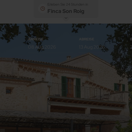
Erleben Sie 24 Stunden in
Finca Son Roig
ANREISE
ABREISE
Zimmer
Erwachsene
Kinder
Zimmer 1
Zimmer hinzufügen