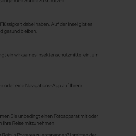
r sengenden Sonne zu schützen.
ssigkeit dabei haben. Auf der Insel gibt es
nd gesund bleiben.
gt ein wirksames Insektenschutzmittel ein, um
ben oder eine Navigations-App auf Ihrem
hmen Sie unbedingt einen Fotoapparat mit oder
an Ihre Reise mitzunehmen.
Roig in Porreres zu entspannen? Inmitten der