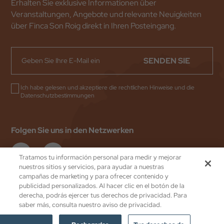
Erhalten Sie exklusive Informationen über
Veranstaltungen, Angebote und relevante Neuigkeiten
über Finca Son Roig direkt in Ihren Posteingang.
SENDEN SIE
Ich habe gelesen und akzeptiere die
rechtlichen Hinweise
und die
Datenschutzbestimmungen
Folgen Sie uns in den Netzwerken
Tratamos tu información personal para medir y mejorar
nuestros sitios y servicios, para ayudar a nuestras
campañas de marketing y para ofrecer contenido y
publicidad personalizados. Al hacer clic en el botón de la
Valentin Hoteles
by eMascaró
derecha, podrás ejercer tus derechos de privacidad. Para
Datenschutz
saber más, consulta nuestro aviso de privacidad.
Impressum