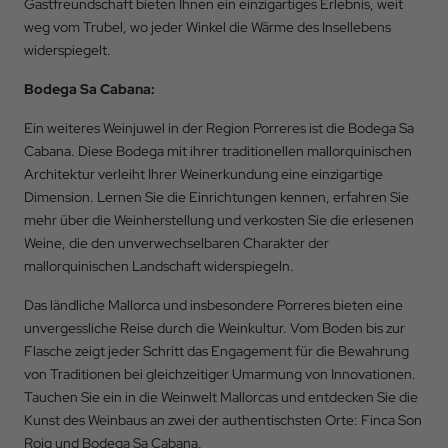
Gastfreundschaft bieten Ihnen ein einzigartiges Erlebnis, weit
weg vom Trubel, wo jeder Winkel die Wärme des Insellebens
widerspiegelt.
Bodega Sa Cabana:
Ein weiteres Weinjuwel in der Region Porreres ist die Bodega Sa
Cabana. Diese Bodega mit ihrer traditionellen mallorquinischen
Architektur verleiht Ihrer Weinerkundung eine einzigartige
Dimension. Lernen Sie die Einrichtungen kennen, erfahren Sie
mehr über die Weinherstellung und verkosten Sie die erlesenen
Weine, die den unverwechselbaren Charakter der
mallorquinischen Landschaft widerspiegeln.
Das ländliche Mallorca und insbesondere Porreres bieten eine
unvergessliche Reise durch die Weinkultur. Vom Boden bis zur
Flasche zeigt jeder Schritt das Engagement für die Bewahrung
von Traditionen bei gleichzeitiger Umarmung von Innovationen.
Tauchen Sie ein in die Weinwelt Mallorcas und entdecken Sie die
Kunst des Weinbaus an zwei der authentischsten Orte: Finca Son
Roig und Bodega Sa Cabana.