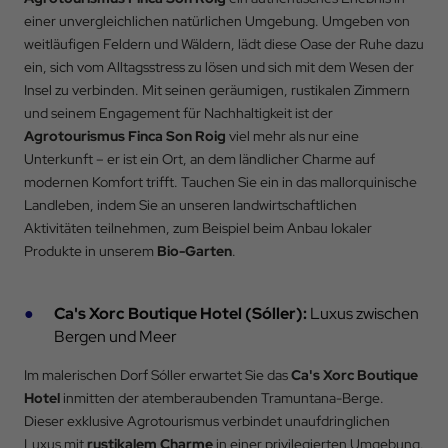
einer unvergleichlichen natürlichen Umgebung. Umgeben von
weitläufigen Feldern und Wäldern, lädt diese Oase der Ruhe dazu
ein, sich vom Alltagsstress zu lösen und sich mit dem Wesen der
Insel zu verbinden. Mit seinen geräumigen, rustikalen Zimmern
und seinem Engagement für Nachhaltigkeit ist der
Agrotourismus Finca Son Roig
viel mehr als nur eine
Unterkunft – er ist ein Ort, an dem ländlicher Charme auf
modernen Komfort trifft. Tauchen Sie ein in das mallorquinische
Landleben, indem Sie an unseren landwirtschaftlichen
Aktivitäten teilnehmen, zum Beispiel beim Anbau lokaler
Produkte in unserem
Bio-Garten
.
Ca's Xorc Boutique Hotel (Sóller):
Luxus zwischen
Bergen und Meer
Im malerischen Dorf Sóller erwartet Sie das
Ca's Xorc Boutique
Hotel
inmitten der atemberaubenden Tramuntana-Berge.
Dieser exklusive Agrotourismus verbindet unaufdringlichen
Luxus mit
rustikalem Charme
in einer privilegierten Umgebung.