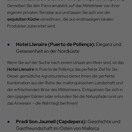
Genießen Sie den Panoramablick auf das Mittelmeer von Ihrer
eigenen privaten Terrasse aus und lassen Sie sich von der
exquisiten Küche
verwöhnen, die aus erstklassigen lokalen
Produkten zubereitet wird.
Hotel Llenaire (Puerto de Pollença):
Eleganz und
Zurück zu
Gelassenheit an der Nordküste
Wenn Sie auf der Suche nach einem Urlaub am Meer sind, ist das
Anreise
Hotel Llenaire
in Puerto de Pollença das perfekte Ziel für Sie.
Dieser gemütliche Agrotourismus bietet Ihnen die perfekte
Kombination aus der Ruhe der mallorquinischen Landschaft und
Abreise
der erfrischenden Brise des Mittelmeers. Entspannen Sie sich in
den üppigen Gärten oder erkunden Sie die Naturpfade rund um
das Anwesen – die Wahl liegt bei Ihnen!
Belegung
Predi Son Jaumell (Capdepera):
Geschichte und
Gastfreundschaft im Osten von Mallorca