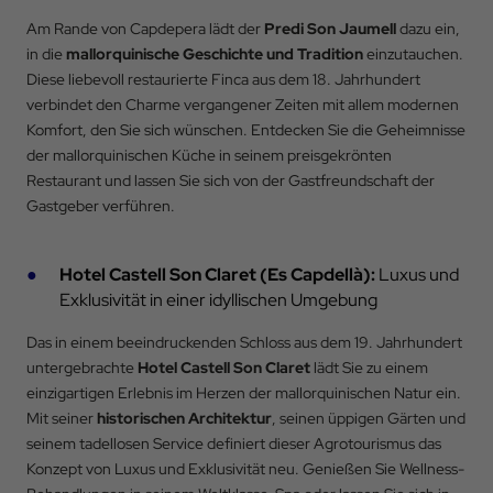
Aktionscode
Am Rande von Capdepera lädt der
Predi Son Jaumell
dazu ein,
in die
mallorquinische Geschichte und Tradition
einzutauchen.
Diese liebevoll restaurierte Finca aus dem 18. Jahrhundert
verbindet den Charme vergangener Zeiten mit allem modernen
BUCHEN
Komfort, den Sie sich wünschen. Entdecken Sie die Geheimnisse
der mallorquinischen Küche in seinem preisgekrönten
Restaurant und lassen Sie sich von der Gastfreundschaft der
Gastgeber verführen.
Hotel Castell Son Claret (Es Capdellà):
Luxus und
Exklusivität in einer idyllischen Umgebung
Das in einem beeindruckenden Schloss aus dem 19. Jahrhundert
untergebrachte
Hotel Castell Son Claret
lädt Sie zu einem
einzigartigen Erlebnis im Herzen der mallorquinischen Natur ein.
Mit seiner
historischen Architektur
, seinen üppigen Gärten und
seinem tadellosen Service definiert dieser Agrotourismus das
Konzept von Luxus und Exklusivität neu. Genießen Sie Wellness-